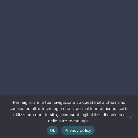
25038 Rovato (BS)
CONTATTI
(+39) 075 919113
marketing@lemmsrl.it
(+39) 030 9828070
info@lemmsrl.it
TRASPARENZA
LEMM s.r.l. P. IVA 03113430544, ha ricevuto
Per migliorare la tua navigazione su questo sito utilizziamo
nell’anno 2020 aiuti di stato pubblicati sul
cookies ed altre tecnologie che ci permettono di riconoscerti.
Utilizzando questo sito, acconsenti agli utilizzi di cookies e
RNA Sezione Trasparenza
delle altre tecnologie.
Ok
Privacy policy